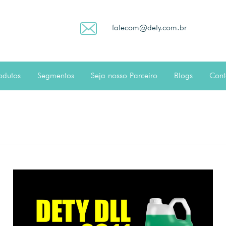
falecom@dety.com.br
odutos
Segmentos
Seja nosso Parceiro
Blogs
Cont