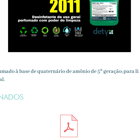
a
fumado à base de quaternário de amônio de 5
geração; para l
al.
ONADOS