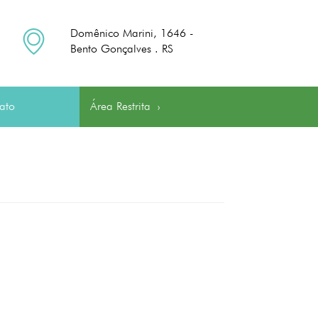
Domênico Marini, 1646 -
Bento Gonçalves . RS
ato
Área Restrita
›